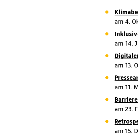
Klimabe
am 4. O
Inklusiv
am 14. 
Digitale
am 13. 
Pressea
am 11. 
Barriere
am 23. 
Retrosp
am 15. 