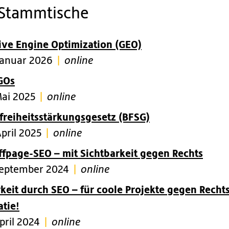
 Stammtische
ive Engine Optimization (GEO)
Januar 2026
|
online
NGOs
Mai 2025
|
online
freiheitsstärkungsgesetz (BFSG)
April 2025
|
online
ffpage-SEO – mit Sichtbarkeit gegen Rechts
September 2024
|
online
rkeit durch SEO
– für coole Projekte gegen Recht
tie!
pril 2024
|
online