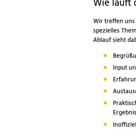
Wie läuft
Wir treffen uns
spezielles The
Ablauf sieht da
Begrüßu
Input u
Erfahru
Austaus
Praktisc
Ergebni
Inoffizi