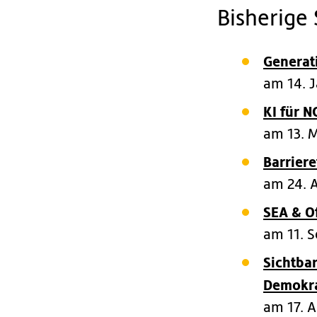
Bisherige
Generat
am 14. 
KI für 
am 13. 
Barriere
am 24. 
SEA & O
am 11. 
Sichtba
Demokra
am 17. A