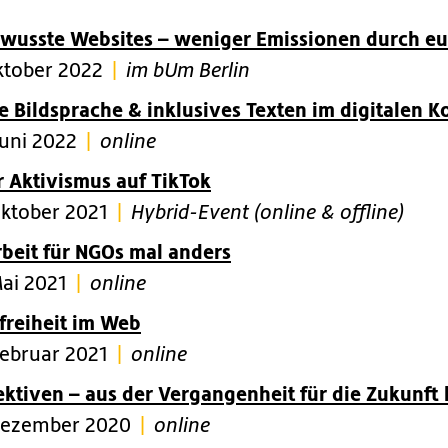
wusste Websites – weniger Emissionen durch eu
ktober 2022
|
im bUm Berlin
e Bildsprache & inklusives Texten im digitalen K
Juni 2022
|
online
r Aktivismus auf TikTok
Oktober 2021
|
Hybrid-Event (online & offline)
rbeit für NGOs mal anders
Mai 2021
|
online
freiheit im Web
Februar 2021
|
online
ektiven – aus der Vergangenheit für die Zukunft 
Dezember 2020
|
online