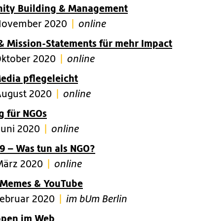
ty Building & Management
November 2020
|
online
 & Mission-Statements für mehr Impact
Oktober 2020
|
online
edia pflegeleicht
August 2020
|
online
g für NGOs
Juni 2020
|
online
9 – Was tun als NGO?
März 2020
|
online
, Memes & YouTube
Februar 2020
|
im bUm Berlin
ppen im Web