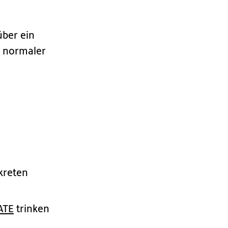
über ein
n normaler
kreten
ATE
trinken