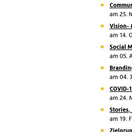
Communi
am 25. 
Vision-
am 14. 
Social M
am 05. 
Brandin
am 04. 
COVID-1
am 24. 
Stories
am 19. 
Zielgru