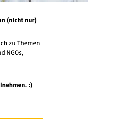
n (nicht nur)
usch zu Themen
nd NGOs,
lnehmen. :)