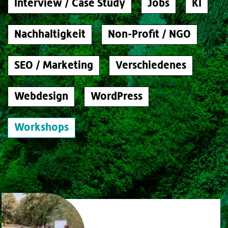
Interview / Case Study
Jobs
KI
Nachhaltigkeit
Non-Profit / NGO
SEO / Marketing
Verschiedenes
Webdesign
WordPress
Workshops