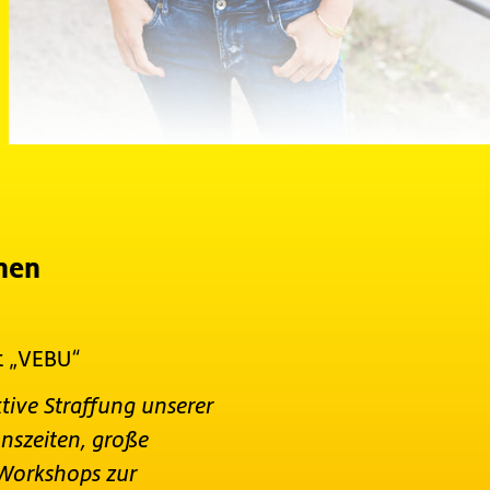
nen
t „VEBU“
ktive Straffung unserer
onszeiten, große
e Workshops zur