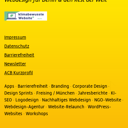
Webdesign für Berlin
& den Rest der Welt
Impressum
Datenschutz
Barrierefreiheit
Newsletter
ACB Kurzprofil
Apps
·
Barrierefreiheit
·
Branding
·
Corporate Design
·
Design Sprints
·
Freising / München
·
Jahresberichte
·
KI-
SEO
·
Logodesign
·
Nachhaltiges Webdesign
·
NGO-Website
·
Webdesign-Agentur
·
Website-Relaunch
·
WordPress-
Websites
·
Workshops