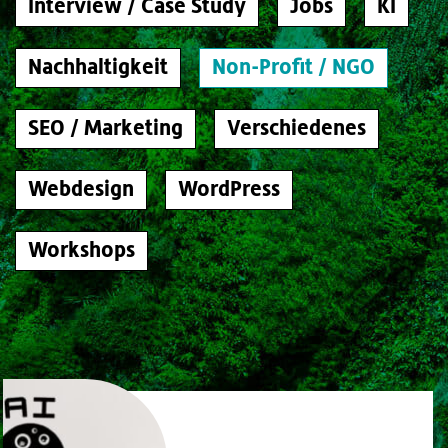
Interview / Case Study
Jobs
KI
Nachhaltigkeit
Non-Profit / NGO
SEO / Marketing
Verschiedenes
Webdesign
WordPress
Workshops