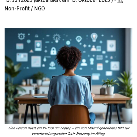
15. Juli 2025
(
aktualisiert am 15. Oktober 2025
) -
KI
,
Non-Profit / NGO
Eine Person nutzt ein KI-Tool am Laptop – ein von
Mistral
generiertes Bild zur
verantwortungsvollen Tech-Nutzung im Alltag.