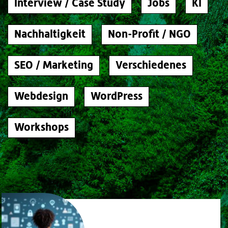
Interview / Case Study
Jobs
KI
Nachhaltigkeit
Non-Profit / NGO
SEO / Marketing
Verschiedenes
Webdesign
WordPress
Workshops
Foto: Vertikaler Garten, Madrid