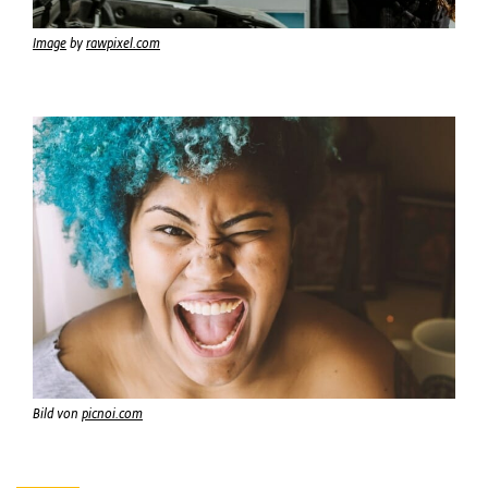
Image
by
rawpixel.com
Bild von
picnoi.com