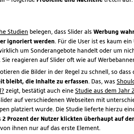
all – folgende
treten auf:
Werbung wah
he Studien
belegen, dass Slider als
er ignoriert werden
. Für die User ist es kaum ein
 wirklich um Sonderangebote handelt oder um nic
 Sie reagieren auf Slider oft wie auf Werbebanner
tieren die Bilder in der Regel zu schnell, so das
t bleibt, die Inhalte zu erfassen
. Das, was
Should
l?
zeigt, bestätigt auch eine
Studie aus dem Jahr 
lider auf verschiedenen Webseiten mit unterschi
pen platziert wurde. Die Studie lieferte hierzu ei
s 2 Prozent der Nutzer klickten überhaupt auf den
von ihnen nur auf das erste Element.