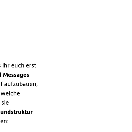
s ihr euch erst
nd Messages
uf aufzubauen,
. welche
 sie
rundstruktur
zen: