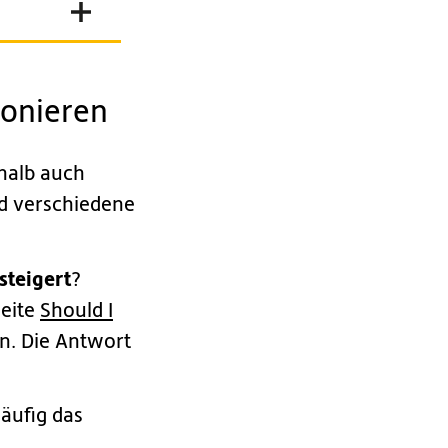
ionieren
shalb auch
nd verschiedene
steigert
?
Seite
Should I
en. Die Antwort
häufig das