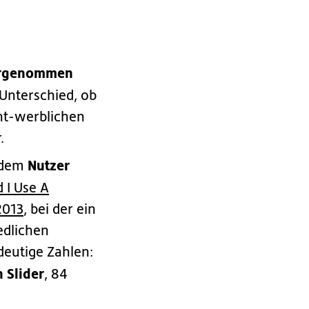
rgenommen
 Unterschied, ob
ht-werblichen
.
Nutzer
s dem
 I Use A
2013
, bei der ein
edlichen
ndeutige Zahlen:
 Slider
, 84