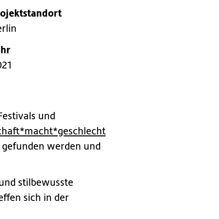
rojektstandort
rlin
ahr
021
Festivals und
schaft*macht*geschlecht
iv gefunden werden und
und stilbewusste
fen sich in der