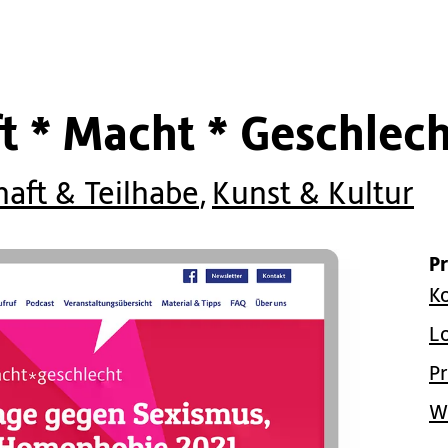
t * Macht * Geschlec
haft & Teilhabe
,
Kunst & Kultur
P
K
L
P
W