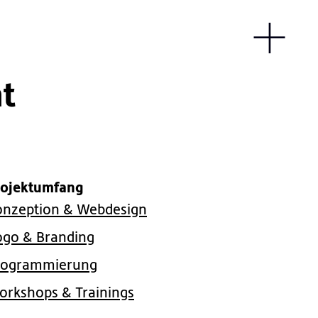
ht
rojektumfang
onzeption & Webdesign
ogo & Branding
rogrammierung
orkshops & Trainings