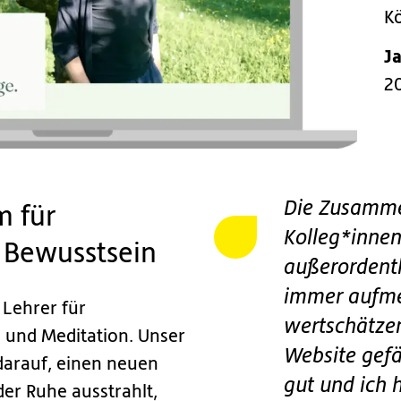
K
J
2
Die Zusamme
m für
Kolleg*inne
 Bewusstsein
außerordentl
immer aufme
 Lehrer für
wertschätze
 und Meditation. Unser
Website gef
darauf, einen neuen
gut und ich 
der Ruhe ausstrahlt,