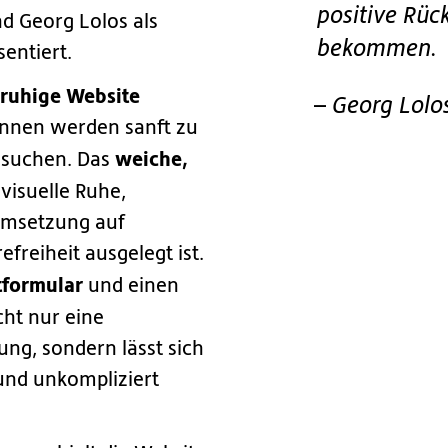
positive Rü
nd Georg Lolos als
bekommen.
entiert.
 ruhige Website
– Georg Lolo
innen werden sanft zu
weiche,
e suchen. Das
 visuelle Ruhe,
Umsetzung auf
efreiheit ausgelegt ist.
tformular
und einen
cht nur eine
g, sondern lässt sich
und unkompliziert