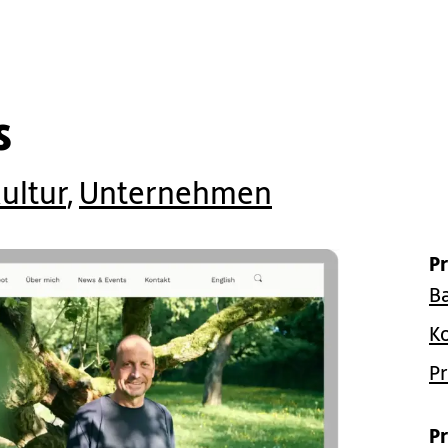
s
ultur
,
Unternehmen
P
Ba
K
P
P