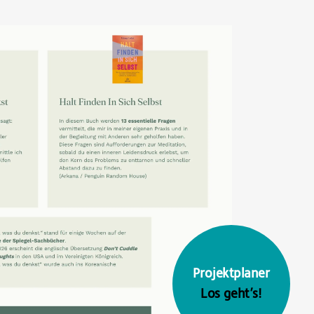
Projektplaner
Los geht’s!