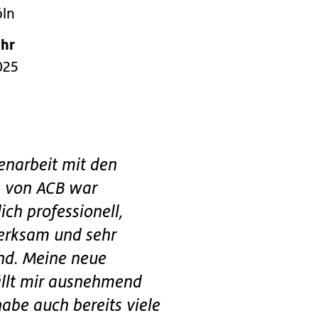
öln
ahr
025
narbeit mit den
n von ACB war
ich professionell,
rksam und sehr
nd. Meine neue
ällt mir ausnehmend
habe auch bereits viele