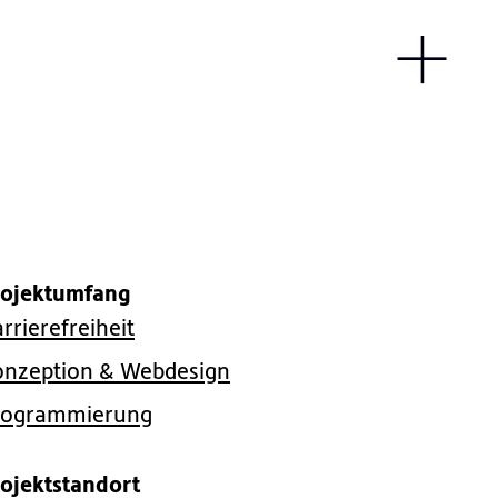
rojektumfang
rrierefreiheit
onzeption & Webdesign
rogrammierung
rojektstandort