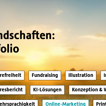
ndschaften:
olio
refreiheit
Fundraising
Illustration
I
resbericht
KI-Lösungen
Konzeption & 
ehrsprachigkeit
Online-Marketing
Prin