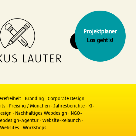
Projektplaner
mehr
Los geht’s!
Euer
erefreiheit
·
Branding
·
Corporate Design
·
Projekt planen
nts
·
Freising / München
·
Jahresberichte
·
KI-
esign
·
Nachhaltiges Webdesign
·
NGO-
ebdesign-Agentur
·
Website-Relaunch
·
Websites
·
Workshops