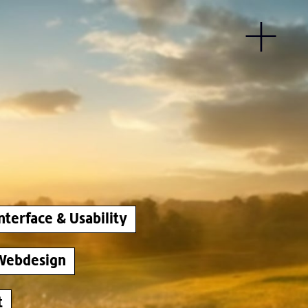
nterface & Usability
Webdesign
t