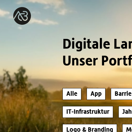
Digitale La
Unser Portf
Alle
App
Barrie
IT-Infrastruktur
Jah
Logo & Branding
M