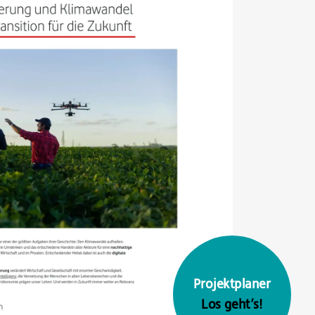
Projektplaner
Los geht’s!