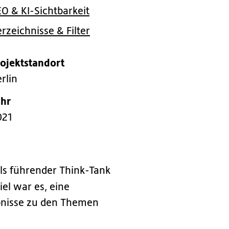
O & KI-Sichtbarkeit
rzeichnisse & Filter
rojektstandort
rlin
ahr
021
ls führender Think-Tank
Ziel war es, eine
bnisse zu den Themen