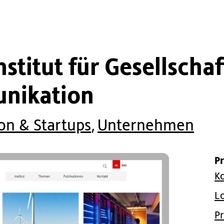
stitut für Gesellschaf
nikation
on & Startups
,
Unternehmen
P
K
L
P