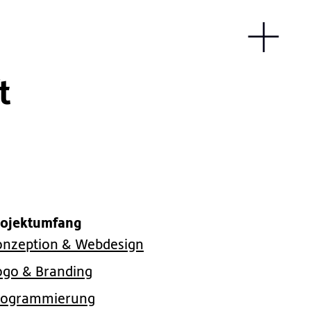
t
rojektumfang
onzeption & Webdesign
ogo & Branding
rogrammierung