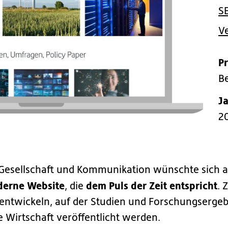
SE
Ve
P
Be
J
2
r Gesellschaft und Kommunikation wünschte sich a
erne Website
dem Puls der Zeit entspricht
, die
. 
entwickeln, auf der Studien und Forschungserge
le Wirtschaft veröffentlicht werden.