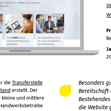
Ve
W
P
Be
J
2
Besonders gu
ür die
Transferstelle
stand
erstellt. Der
Bereitschaft
n kleine und mittlere
Bestehendes 
 Handwerksbetriebe
die Website 