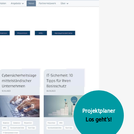
Projektplaner
Los geht’s!