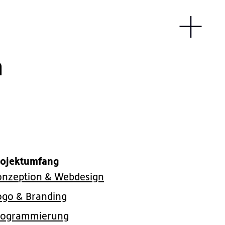
m
rojektumfang
onzeption & Webdesign
ogo & Branding
rogrammierung