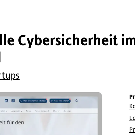
lle Cybersicherheit i
d
rtups
P
K
L
P